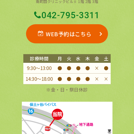
南町田クリニックビルⅡ 1階 2階 3階
042-795-3311
WEB予約はこちら
診療時間
月
火
水
木
金
土
9:30〜13:00
●
●
●
●
×
●
14:30〜18:00
●
●
●
●
×
×
※金・日・祭日休診