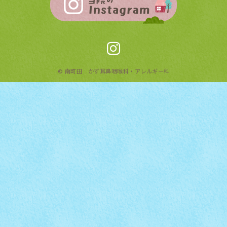
©
南町田 かず耳鼻咽喉科・アレルギー科