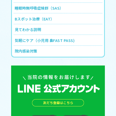
睡眠時無呼吸症候群（SAS）
Bスポット治療（EAT）
見てわかる説明
気軽にケア（小児用 鼻FAST PASS)
院内感染対策