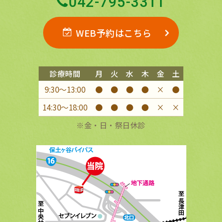
042-795-3311
WEB予約はこちら
診療時間
月
火
水
木
金
土
9:30〜13:00
●
●
●
●
×
●
14:30〜18:00
●
●
●
●
×
×
※金・日・祭日休診