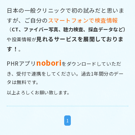
日本の一般クリニックで初の試みだと思いま
すが、ご自分の
スマートフォンで検査情報
（
CT、ファイバー写真、聴力検査、採血データなど）
見れるサービスを展開しておりま
や投薬情報
が
す！
。
nobor
i
PHRアプリ
をダウンロードしていただ
き、受付で連携をして
ください。過去1年間分のデー
タは無料です。
以上よろしくお願い致します。
1