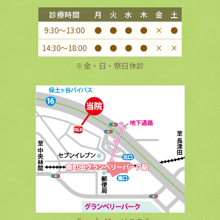
診療時間
月
火
水
木
金
土
9:30〜13:00
●
●
●
●
×
●
14:30〜18:00
●
●
●
●
×
×
※金・日・祭日休診