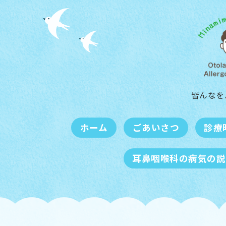
皆んなを
ホーム
ごあいさつ
診療
耳鼻咽喉科の病気の説