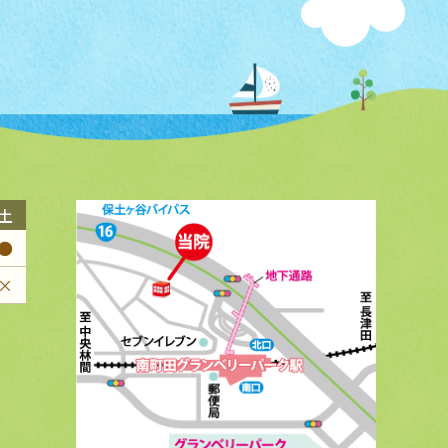
土
●
×