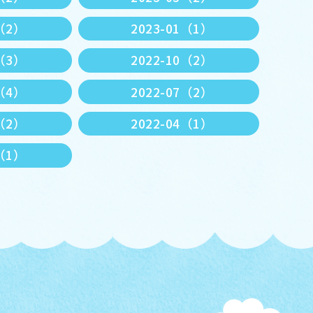
3（2）
2023-01（1）
1（3）
2022-10（2）
8（4）
2022-07（2）
5（2）
2022-04（1）
1（1）