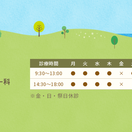
診療時間
月
火
水
木
金
9:30〜13:00
●
●
●
●
×
14:30〜18:00
●
●
●
●
×
※金・日・祭日休診