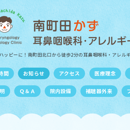
ハッピーに！南町田北口から徒歩2分の
耳鼻咽喉科・アレル
時間
お知らせ
アクセス
医療理念
明
Ｑ＆Ａ
院内設備
補聴器外来