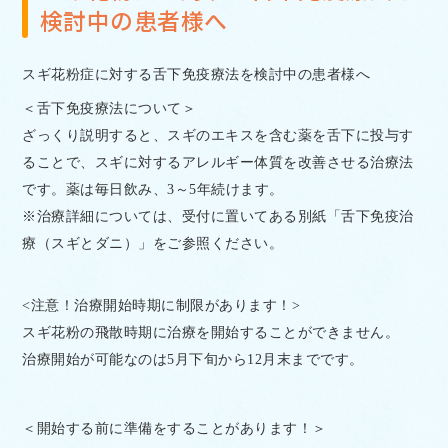
検討中の患者様へ
スギ花粉症に対する舌下免疫療法を検討中の患者様へ
＜舌下免疫療法について＞
ざっくり説明すると、スギのエキスを含む薬を舌下に投与す
ることで、スギに対するアレルギー体質を改善させる治療法
です。薬は毎日飲み、
3
～
5
年続けます。
※治療詳細については、受付に置いてある別紙「舌下免疫治
療（スギとダニ）」をご参照ください。
<
注意！治療開始時期に制限があります！
>
スギ花粉の飛散時期に治療を開始することができません。
治療開始が可能なのは
5
月下旬から
12
月末までです。
＜開始する前に準備をすることがあります！＞