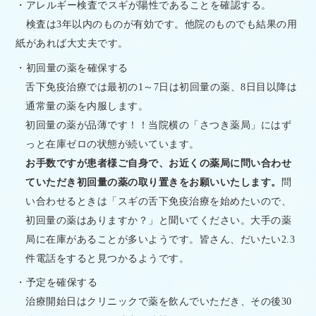
・アレルギー検査でスギが陽性であることを確認する。
検査は
3
年以内のものが有効です。他院のものでも結果の用
紙があれば大丈夫です。
・初回量の薬を確保する
舌下免疫治療では最初の
1
～
7
日は初回量の薬、
8
日目以降は
通常量の薬を内服します。
初回量の薬が品薄です！！当院横の「さつき薬局」にはず
っと在庫ゼロの状態が続いています。
お手数ですが患者様ご自身で、お近くの薬局に問い合わせ
ていただき初回量の薬の取り置きをお願いいたします。
問
い合わせるときは「スギの舌下免疫治療を始めたいので、
初回量の薬はありますか？」と聞いてください。大手の薬
局に在庫があることが多いようです。皆さん、だいたい
2.3
件電話をすると見つかるようです。
・予定を確保する
治療開始日はクリニックで薬を飲んでいただき、その後
30