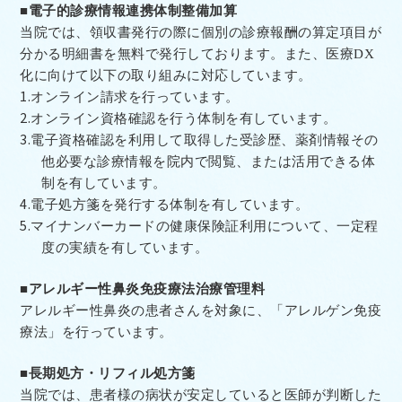
■電子的診療情報連携体制整備加算
当院では、領収書発行の際に個別の診療報酬の算定項目が
分かる明細書を無料で発行しております。また、医療
DX
化に向けて以下の取り組みに対応しています。
1.
オンライン請求を行っています。
2.
オンライン資格確認を行う体制を有しています。
3.
電子資格確認を利用して取得した受診歴、薬剤情報その
他必要な診療情報を院内で閲覧、または活用できる体
制を有しています。
4.
電子処方箋を発行する体制を有しています。
5.
マイナンバーカードの健康保険証利用について、一定程
度の実績を有しています。
■アレルギー性鼻炎免疫療法治療管理料
アレルギー性鼻炎の患者さんを対象に、「アレルゲン免疫
療法」を行っています。
■長期処方・リフィル処方箋
当院では、患者様の病状が安定していると医師が判断した