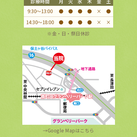
診療時間
月
火
水
木
金
土
9:30〜13:00
●
●
●
●
×
●
14:30〜18:00
●
●
●
●
×
×
※金・日・祭日休診
→
Google Mapはこちら