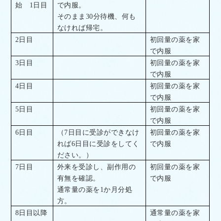
始
1
日目
で内服。
そのまま
30
分待機、何も
なければ帰宅。
2
日目
初回量の薬を家
で内服
3
日目
初回量の薬を家
で内服
4
日目
初回量の薬を家
で内服
5
日目
初回量の薬を家
で内服
6
日目
（
7
日目に受診ができなけ
初回量の薬を家
れば
6
日目に受診をしてく
で内服
ださい。）
7
日目
外来を受診し、副作用の
初回量の薬を家
有無を確認。
で内服
通常量の薬を
1
か月分処
方。
8
日目以降
通常量の薬を家