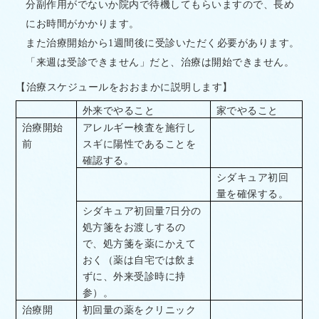
分副作用がでないか院内で待機してもらいますので、長め
にお時間がかかります。
また治療開始から
1
週間後に受診いただく必要があります。
「来週は受診できません」だと、治療は開始できません。
【治療スケジュールをおおまかに説明します】
外来でやること
家でやること
治療開始
アレルギー検査を施行し
前
スギに陽性であることを
確認する。
シダキュア初回
量を確保する。
シダキュア初回量
7
日分の
処方箋をお渡しするの
で、処方箋を薬にかえて
おく（薬は自宅では飲ま
ずに、外来受診時に持
参）。
治療開
初回量の薬をクリニック