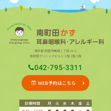
東京都 町田市鶴間１丁目19−1
南町田クリニックビルⅡ 1階 2階 3階
042-795-3311
WEB予約はこちら
診療時間
月
火
水
木
金
土