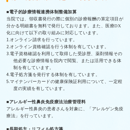
■電子的診療情報連携体制整備加算
当院では、領収書発行の際に個別の診療報酬の算定項目が
分かる明細書を無料で発行しております。また、医療
DX
化に向けて以下の取り組みに対応しています。
1.
オンライン請求を行っています。
2.
オンライン資格確認を行う体制を有しています。
3.
電子資格確認を利用して取得した受診歴、薬剤情報その
他必要な診療情報を院内で閲覧、または活用できる体
制を有しています。
4.
電子処方箋を発行する体制を有しています。
5.
マイナンバーカードの健康保険証利用について、一定程
度の実績を有しています。
■アレルギー性鼻炎免疫療法治療管理料
アレルギー性鼻炎の患者さんを対象に、「アレルゲン免疫
療法」を行っています。
■長期処方・リフィル処方箋