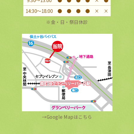
9:30〜13:00
●
●
●
●
×
●
14:30〜18:00
●
●
●
●
×
×
※金・日・祭日休診
→
Google Mapはこちら