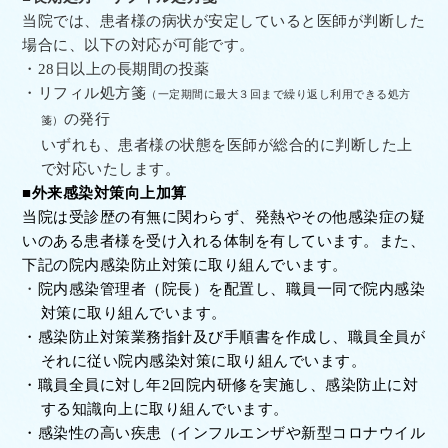
当院では、患者様の病状が安定していると医師が判断した
場合に、以下の対応が可能です。
・28
日以上の長期間の投薬
・
リフィル処方箋
（一定期間に最大３回まで繰り返し利用できる処方
の発行
箋）
いずれも、患者様の状態を医師が総合的に判断した上
で対応いたします。
■外来感染対策向上加算
当院は受診歴の有無に関わらず、発熱やその他感染症の疑
いのある患者様を受け入れる体制を有しています。また、
下記の院内感染防止対策に取り組んでいます。
・
院内感染管理者（院長）を配置し、職員一同で院内感染
対策に取り組んでいます。
・
感染防止対策業務指針及び手順書を作成し、職員全員が
それに従い院内感染対策に取り組んでいます。
・
職員全員に対し年
2
回院内研修を実施し、感染防止に対
する知識向上に取り組んでいます。
・
感染性の高い疾患（インフルエンザや新型コロナウイル