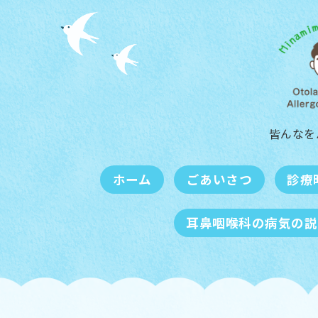
皆んなを
ホーム
ごあいさつ
診療
耳鼻咽喉科の病気の説