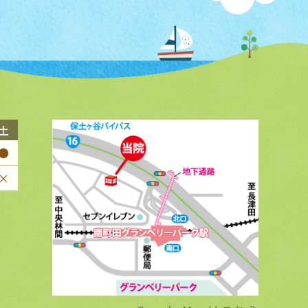
土
●
×