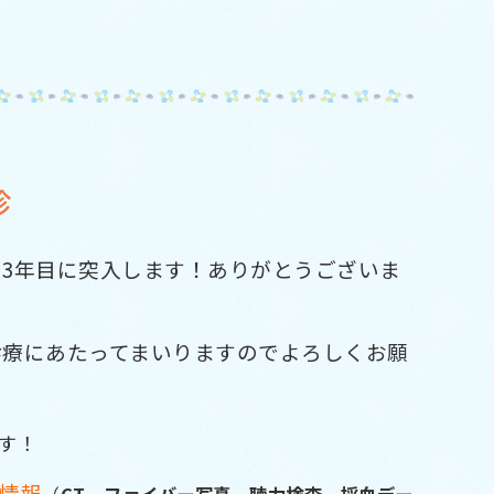
休診
で3年目に突入します！ありがとうございま
診療にあたってまいりますのでよろしくお願
す！
情報
（
CT、ファイバー写真、聴力検査、採血デー