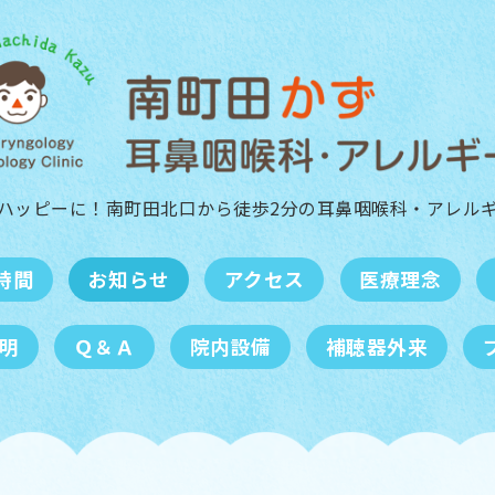
ハッピーに！南町田北口から徒歩2分の
耳鼻咽喉科・アレル
時間
お知らせ
アクセス
医療理念
明
Ｑ＆Ａ
院内設備
補聴器外来