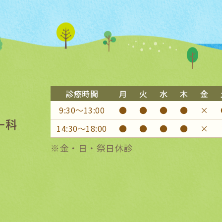
診療時間
月
火
水
木
金
9:30〜13:00
●
●
●
●
×
14:30〜18:00
●
●
●
●
×
※金・日・祭日休診