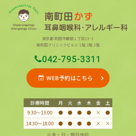
東京都 町田市鶴間１丁目19−1
南町田クリニックビルⅡ 1階 2階 3階
042-795-3311
WEB予約はこちら
診療時間
月
火
水
木
金
土
9:30〜13:00
●
●
●
●
×
●
14:30〜18:00
●
●
●
●
×
×
※金・日・祭日休診