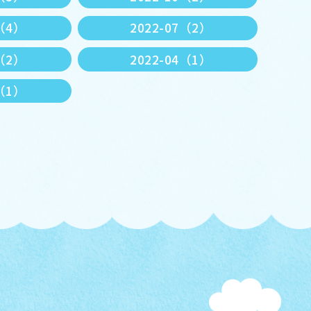
8（4）
2022-07（2）
5（2）
2022-04（1）
1（1）