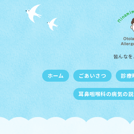
皆んなを
ホーム
ごあいさつ
診療
耳鼻咽喉科の病気の説