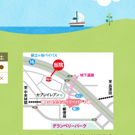
土
●
×