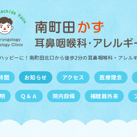
ハッピーに！南町田北口から徒歩2分の
耳鼻咽喉科・アレル
時間
お知らせ
アクセス
医療理念
明
Ｑ＆Ａ
院内設備
補聴器外来