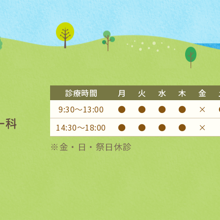
診療時間
月
火
水
木
金
9:30〜13:00
●
●
●
●
×
14:30〜18:00
●
●
●
●
×
※金・日・祭日休診