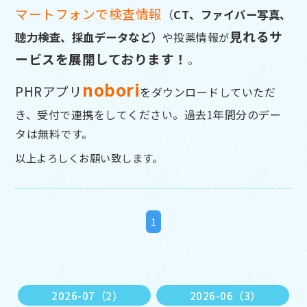
マートフォンで検査情報
（
CT、ファイバー写真、
見れるサ
聴力検査、採血データなど）
や投薬情報
が
ービスを展開しております！
。
nobor
i
PHRアプリ
をダウンロードしていただ
き、受付で連携をして
ください。過去1年間分のデー
タは無料です。
以上よろしくお願い致します。
1
2026-07（2）
2026-06（3）