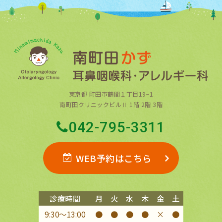
東京都 町田市鶴間１丁目19−1
南町田クリニックビルⅡ 1階 2階 3階
042-795-3311
WEB予約はこちら
診療時間
月
火
水
木
金
土
9:30〜13:00
●
●
●
●
×
●