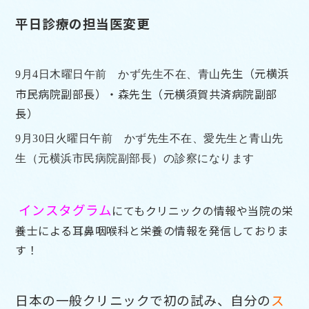
平日診療の担当医変更
先生（元横浜
9月4日木曜日午前
かず先生不在、
青山
市民病院副部長）・森先生（元横須賀共済病院副部
長）
9月30日
火曜日午前 かず先生不在、愛先生と青山
先
生（元横浜市民病院副部長）の診察
になります
インスタグラム
にてもクリニックの情報や当院の栄
養士による耳鼻咽喉科と栄養の情報を発信しておりま
す！
日本の一般クリニックで初の試み、自分の
ス