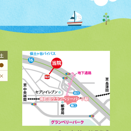
土
●
×