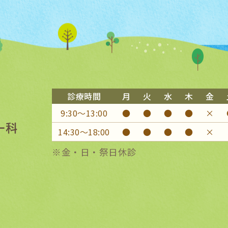
診療時間
月
火
水
木
金
9:30〜13:00
●
●
●
●
×
14:30〜18:00
●
●
●
●
×
※金・日・祭日休診