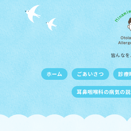
皆んなを
ホーム
ごあいさつ
診療
耳鼻咽喉科の病気の説