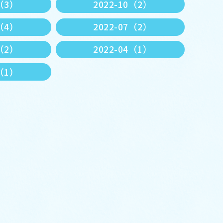
1（3）
2022-10（2）
8（4）
2022-07（2）
5（2）
2022-04（1）
1（1）