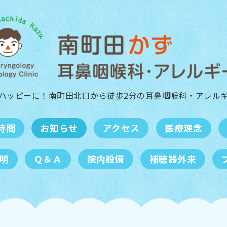
ハッピーに！南町田北口から徒歩2分の
耳鼻咽喉科・アレル
時間
お知らせ
アクセス
医療理念
明
Ｑ＆Ａ
院内設備
補聴器外来