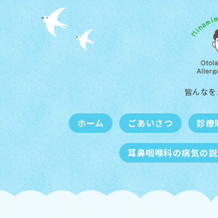
皆んなを
ホーム
ごあいさつ
診療
耳鼻咽喉科の病気の説