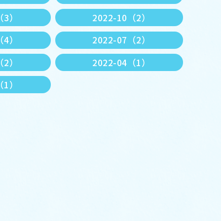
1（3）
2022-10（2）
8（4）
2022-07（2）
5（2）
2022-04（1）
1（1）