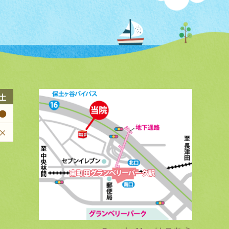
土
●
×