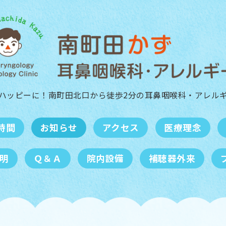
ハッピーに！南町田北口から徒歩2分の
耳鼻咽喉科・アレル
時間
お知らせ
アクセス
医療理念
明
Ｑ＆Ａ
院内設備
補聴器外来