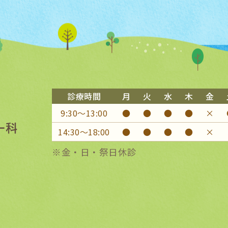
診療時間
月
火
水
木
金
9:30〜13:00
●
●
●
●
×
14:30〜18:00
●
●
●
●
×
※金・日・祭日休診