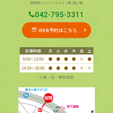
南町田クリニックビルⅡ 1階 2階 3階
042-795-3311
WEB予約はこちら
診療時間
月
火
水
木
金
土
9:30〜13:00
●
●
●
●
×
●
14:30〜18:00
●
●
●
●
×
×
※金・日・祭日休診