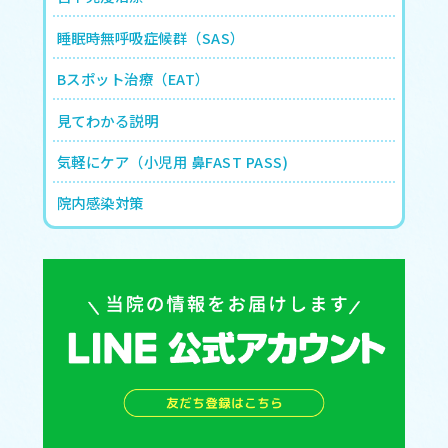
睡眠時無呼吸症候群（SAS）
Bスポット治療（EAT）
見てわかる説明
気軽にケア（小児用 鼻FAST PASS)
院内感染対策