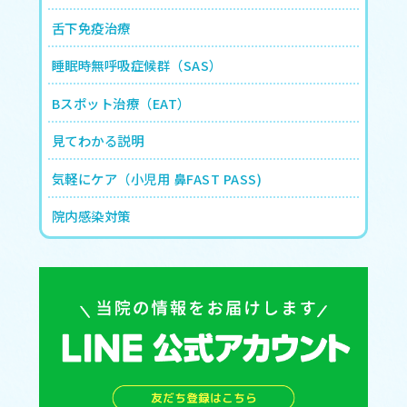
舌下免疫治療
睡眠時無呼吸症候群（SAS）
Bスポット治療（EAT）
見てわかる説明
気軽にケア（小児用 鼻FAST PASS)
院内感染対策