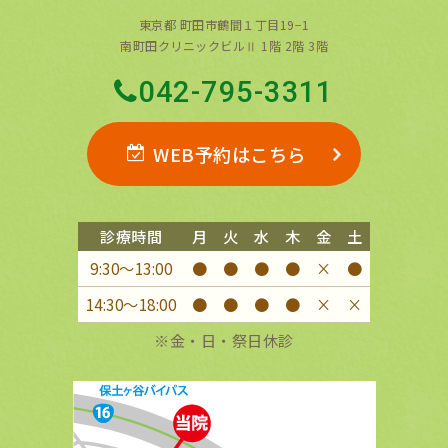
東京都 町田市鶴間１丁目19−1
南町田クリニックビルⅡ 1階 2階 3階
042-795-3311
WEB予約はこちら
診療時間
月
火
水
木
金
土
9:30〜13:00
●
●
●
●
×
●
14:30〜18:00
●
●
●
●
×
×
※金・日・祭日休診