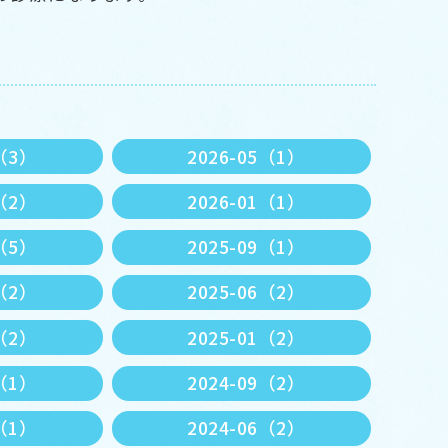
6（3）
2026-05（1）
2（2）
2026-01（1）
0（5）
2025-09（1）
7（2）
2025-06（2）
3（2）
2025-01（2）
1（1）
2024-09（2）
7（1）
2024-06（2）