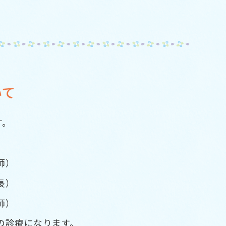
いて
す。
師）
長）
師）
の診療になります。