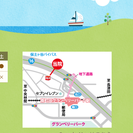
土
●
×