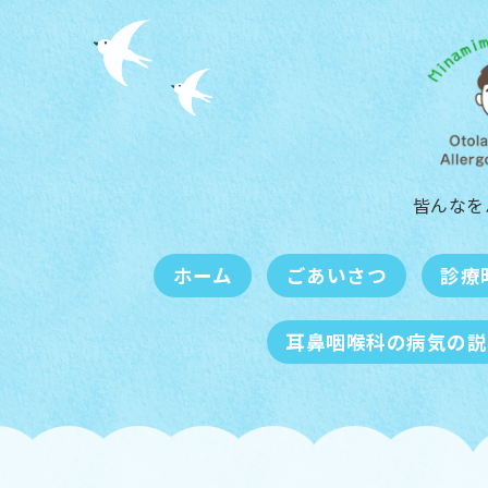
皆んなを
ホーム
ごあいさつ
診療
耳鼻咽喉科の病気の説