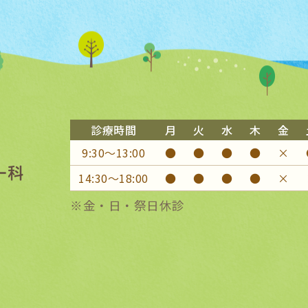
診療時間
月
火
水
木
金
9:30〜13:00
●
●
●
●
×
14:30〜18:00
●
●
●
●
×
※金・日・祭日休診