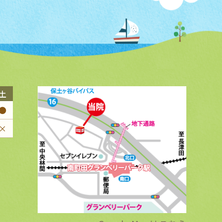
土
●
×