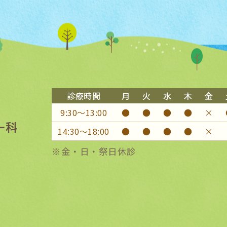
診療時間
月
火
水
木
金
9:30〜13:00
●
●
●
●
×
14:30〜18:00
●
●
●
●
×
※金・日・祭日休診