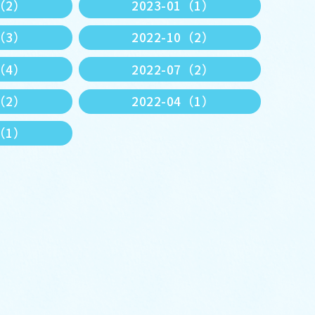
3（2）
2023-01（1）
1（3）
2022-10（2）
8（4）
2022-07（2）
5（2）
2022-04（1）
1（1）