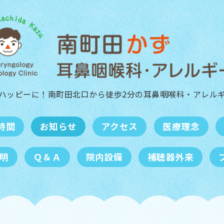
ハッピーに！南町田北口から徒歩2分の
耳鼻咽喉科・アレル
時間
お知らせ
アクセス
医療理念
明
Ｑ＆Ａ
院内設備
補聴器外来