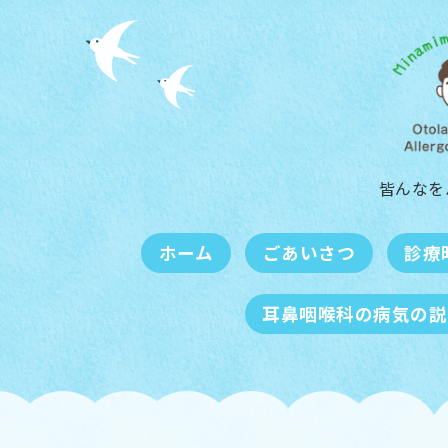
皆んなを
ホーム
ごあいさつ
診療
耳鼻咽喉科の病気の説