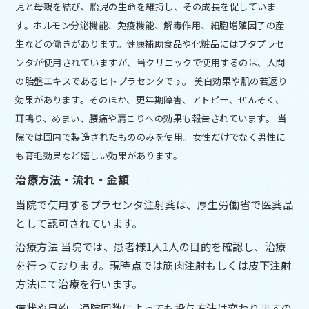
児と母親を結び、胎児の生命を維持し、その成長を促していま
す。ホルモン分泌機能、免疫機能、解毒作用、細胞増殖因子の産
生などの働きがあります。健康補助食品や化粧品にはブタプラセ
ンタが使用されていますが、当クリニックで使用するのは、人間
の胎盤エキスであるヒトプラセンタです。 美白効果や肌の若返り
効果があります。そのほか、更年期障害、アトピー、ぜんそく、
耳鳴り、めまい、腰痛や肩こりへの効果も報告されています。 当
院では国内で製造されたもののみを使用。女性だけでなく男性に
も育毛効果など嬉しい効果があります。
治療方法・流れ・金額
当院で使用するプラセンタ注射薬は、厚生労働省で医薬品
として認可されています。
治療方法 当院では、患者様1人1人の目的を確認し、治療
を行っております。現時点では筋肉注射もしくは皮下注射
方法にて治療を行います。
病状や目的、通院回数によっても投与方法は変わりますの