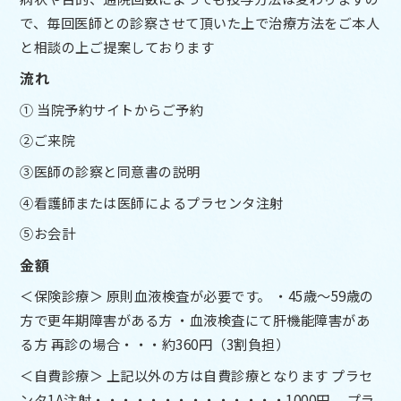
で、毎回医師との診察させて頂いた上で治療方法をご本人
と相談の上ご提案しております
流れ
① 当院予約サイトからご予約
②ご来院
③医師の診察と同意書の説明
④看護師または医師によるプラセンタ注射
⑤お会計
金額
＜保険診療＞ 原則血液検査が必要です。 ・45歳～59歳の
方で更年期障害がある方 ・血液検査にて肝機能障害があ
る方 再診の場合・・・約360円（3割負担）
＜自費診療＞ 上記以外の方は自費診療となります プラセ
ンタ1A注射・・・・・・・・・・・・・・1000円、 プラ