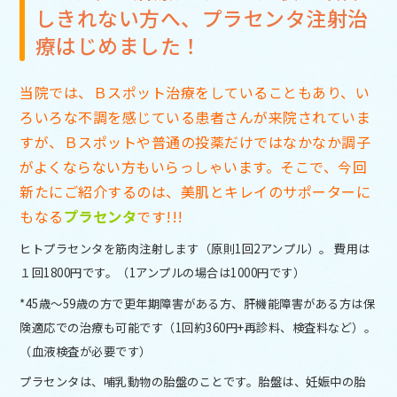
しきれない方へ、プラセンタ注射治
療はじめました！
当院では、Ｂスポット治療をしていることもあり、い
ろいろな不調を感じている患者さんが来院されていま
すが、Ｂスポットや普通の投薬だけではなかなか調子
がよくならない方もいらっしゃいます。そこで、今回
新たにご紹介するのは、美肌とキレイのサポーターに
もなる
プラセンタ
です!!!
ヒトプラセンタを筋肉注射します（原則1回2アンプル）。 費用は
１回1800円です。（1アンプルの場合は1000円です）
*45歳～59歳の方で更年期障害がある方、肝機能障害がある方は保
険適応での治療も可能です（1回約360円+再診料、検査料など）。
（血液検査が必要です）
プラセンタは、哺乳動物の胎盤のことです。胎盤は、妊娠中の胎