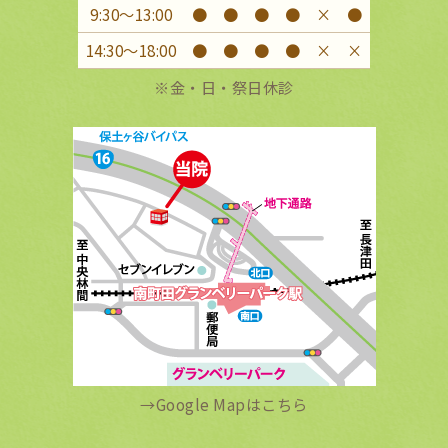
9:30〜13:00
●
●
●
●
×
●
14:30〜18:00
●
●
●
●
×
×
※金・日・祭日休診
→
Google Mapはこちら