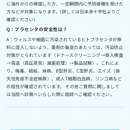
に海外からの帰国した方、一定期間内に予防接種を受けた
方などが対象になります。(詳しくは日本赤十字社よりご
確認ください）
Q：プラセンタの安全性は？
A：ウィルスや細菌に汚染されているヒトプラセンタが原
料に混入しないよう、薬剤の製造のあたっては、汚染防止
対策がとられています（ドナースクリーニング→受入検査
→高温（高圧蒸気）滅菌処理）→製品試験）。これによ
り、梅毒、結核、淋病、B型肝炎、C型肝炎、エイズ（後
天性免疫不全症候群）、成人T細胞白血病、リンゴ病など
の陰性が確認されています。 その他ご質問に関しまして
は当院へ診察へいらした際に医師へご確認ください。