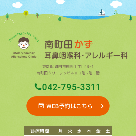
東京都 町田市鶴間１丁目19−1
南町田クリニックビルⅡ 1階 2階 3階
042-795-3311
WEB予約はこちら
診療時間
月
火
水
木
金
土