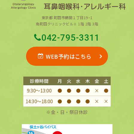
東京都 町田市鶴間１丁目19−1
南町田クリニックビルⅡ 1階 2階 3階
042-795-3311
WEB予約はこちら
診療時間
月
火
水
木
金
土
9:30〜13:00
●
●
●
●
×
●
14:30〜18:00
●
●
●
●
×
×
※金・日・祭日休診