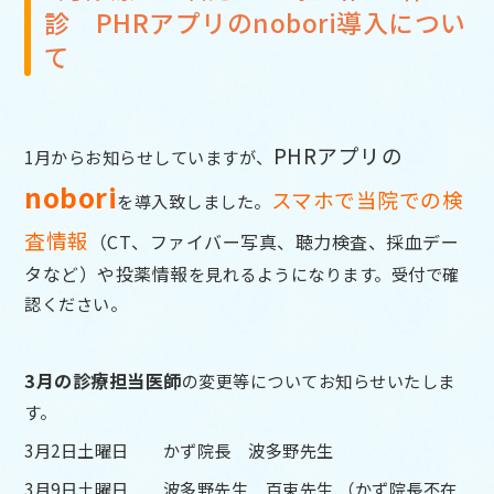
診 PHRアプリのnobori導入につい
て
PHRアプリの
1月からお知らせしていますが、
nobor
i
スマホで当院での検
を導入致しました。
査情報
（CT、ファイバー写真、聴力検査、採血デー
タなど）や投薬情報
を見れるようになります。受付で確
認ください。
3月の診療担当医師
の変更等についてお知らせいたしま
す。
3月2日土曜日 かず院長 波多野先生
3月9日土曜日 波多野先生 百束先生 （かず院長不在