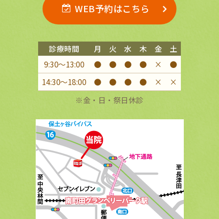
WEB予約はこちら
診療時間
月
火
水
木
金
土
9:30〜13:00
●
●
●
●
×
●
14:30〜18:00
●
●
●
●
×
×
※金・日・祭日休診