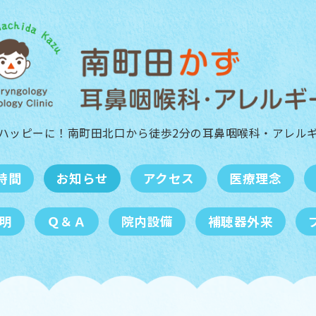
ハッピーに！南町田北口から徒歩2分の
耳鼻咽喉科・アレル
時間
お知らせ
アクセス
医療理念
明
Ｑ＆Ａ
院内設備
補聴器外来