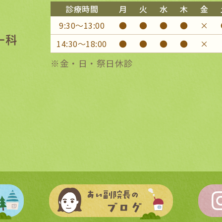
診療時間
月
火
水
木
金
9:30〜13:00
●
●
●
●
×
14:30〜18:00
●
●
●
●
×
※金・日・祭日休診