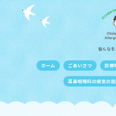
皆んなを
ホーム
ごあいさつ
診療
耳鼻咽喉科の病気の説