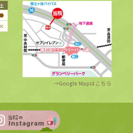
土
●
×
→
Google Mapはこちら