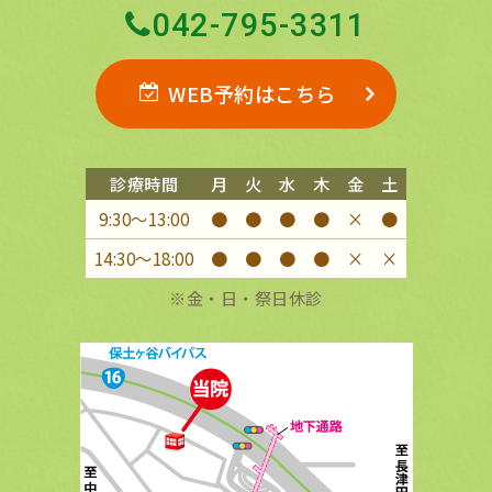
042-795-3311
WEB予約はこちら
診療時間
月
火
水
木
金
土
9:30〜13:00
●
●
●
●
×
●
14:30〜18:00
●
●
●
●
×
×
※金・日・祭日休診