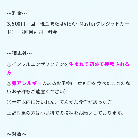
～料金～
3,500円
／回（現金またはVISA・Masterクレジットカー
ド） 2回目も同一料金。
～適応外～
①インフルエンザワクチンを
生まれて初めて接種される
方
②
卵アレルギー
のあるお子様(一度も卵を食べたことのな
いお子様もご遠慮ください)
③半年以内にけいれん、てんかん発作があった方
上記対象の方は小児科での接種をお願いしております。
～対象～