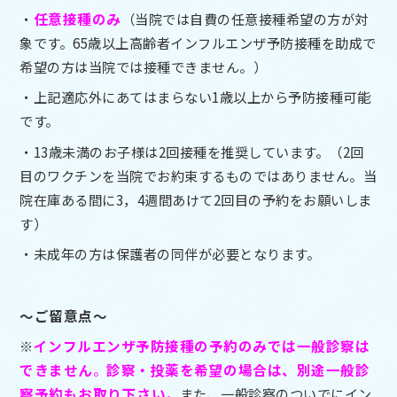
・
任意接種のみ
（当院では自費の任意接種希望の方が対
象です。65歳以上高齢者インフルエンザ予防接種を助成で
希望の方は当院では接種できません。）
・上記適応外にあてはまらない1歳以上から予防接種可能
です。
・13歳未満のお子様は2回接種を推奨しています。（2回
目のワクチンを当院でお約束するものではありません。当
院在庫ある間に3，4週間あけて2回目の予約をお願いしま
す）
・未成年の方は保護者の同伴が必要となります。
～ご留意点～
※
インフルエンザ予防接種の予約のみでは一般診察は
できません
。
診察・投薬を希望の場合は、別途一般診
察予約もお取り下さい
。
また、一般診察のついでにイン