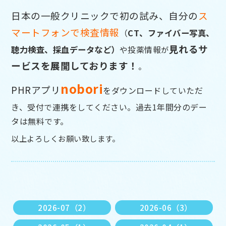
日本の一般クリニックで初の試み、自分の
ス
マートフォンで検査情報
（
CT、ファイバー写真、
見れるサ
聴力検査、採血データなど）
や投薬情報
が
ービスを展開しております！
。
nobor
i
PHRアプリ
をダウンロードしていただ
き、受付で連携をして
ください。過去1年間分のデー
タは無料です。
以上よろしくお願い致します。
2026-07（2）
2026-06（3）