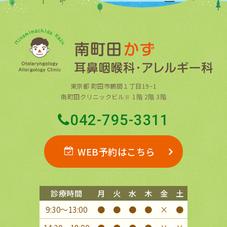
東京都 町田市鶴間１丁目19−1
南町田クリニックビルⅡ 1階 2階 3階
042-795-3311
WEB予約はこちら
診療時間
月
火
水
木
金
土
9:30〜13:00
●
●
●
●
×
●