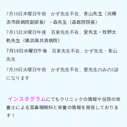
先生（元横
7月10日木曜日午前
かず先生不在、
青山
浜市民病院副部長）・森先生（森医院院長）
先生・牧野太
7月15日火曜日午後
百束先生不在、
愛
軌先生（横浜南共済病院）
7月16日水曜日午後
百束先生不在、かず
先生・青山
先生
7月29日火曜日午前 かず先生不在、愛先生のみの1診
になります
インスタグラム
にてもクリニックの情報や当院の栄
養士による耳鼻咽喉科と栄養の情報を発信しておりま
す！