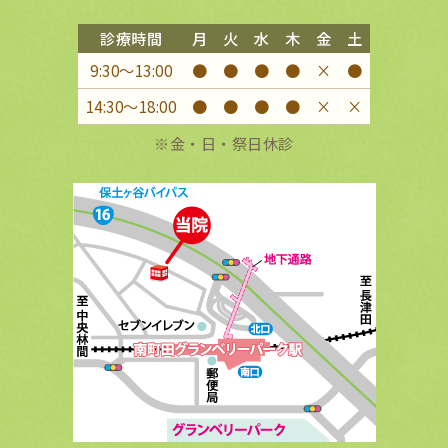
診療時間
月
火
水
木
金
土
9:30〜13:00
●
●
●
●
×
●
14:30〜18:00
●
●
●
●
×
×
※金・日・祭日休診