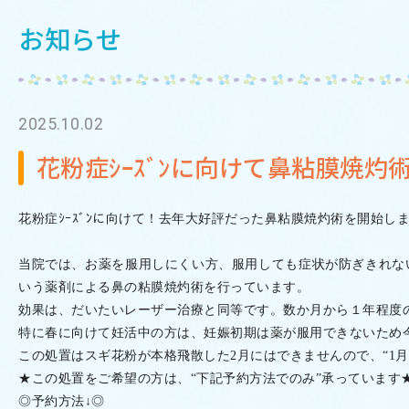
お知らせ
2025.10.02
花粉症ｼｰｽﾞﾝに向けて鼻粘膜焼
花粉症ｼｰｽﾞﾝに向けて！
去年大好評だった鼻粘膜焼灼術を開始し
当院では、お薬を服用しにくい方、
服用しても症状が防ぎきれな
いう薬剤による
鼻の粘膜焼灼術を行っています。
効果は、だいたいレーザー治療と同等です。数か月から１年程度
特に春に向けて妊活中の方は、
妊娠初期は薬が服用できないため
この処置はスギ花粉が本格飛散した
2
月にはできませんので、“
1
月
★この処置をご希望の方は、“下記予約方法でのみ”
承っています
◎予約方法↓◎