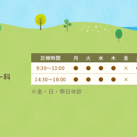
診療時間
月
火
水
木
金
9:30〜13:00
●
●
●
●
×
14:30〜18:00
●
●
●
●
×
※金・日・祭日休診