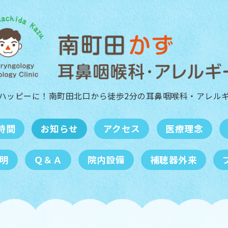
ハッピーに！南町田北口から徒歩2分の
耳鼻咽喉科・アレル
時間
お知らせ
アクセス
医療理念
明
Ｑ＆Ａ
院内設備
補聴器外来