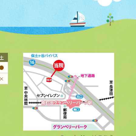
土
●
×