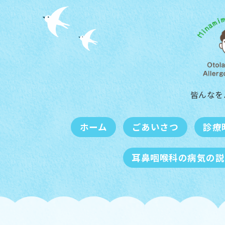
皆んなを
ホーム
ごあいさつ
診療
耳鼻咽喉科の病気の説