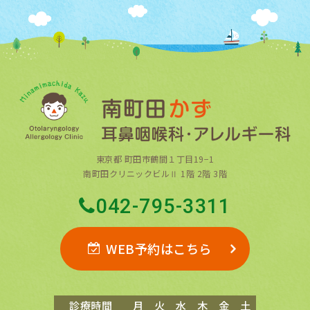
東京都 町田市鶴間１丁目19−1
南町田クリニックビルⅡ 1階 2階 3階
042-795-3311
WEB予約はこちら
診療時間
月
火
水
木
金
土