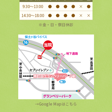
9:30〜13:00
●
●
●
●
×
●
14:30〜18:00
●
●
●
●
×
×
※金・日・祭日休診
→
Google Mapはこちら