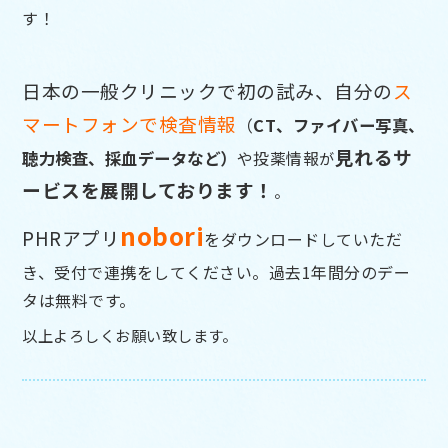
す！
日本の一般クリニックで初の試み、自分の
ス
マートフォンで検査情報
（
CT、ファイバー写真、
見れるサ
聴力検査、採血データなど）
や投薬情報
が
ービスを展開しております！
。
nobor
i
PHRアプリ
をダウンロードしていただ
き、受付で連携をして
ください。過去1年間分のデー
タは無料です。
以上よろしくお願い致します。