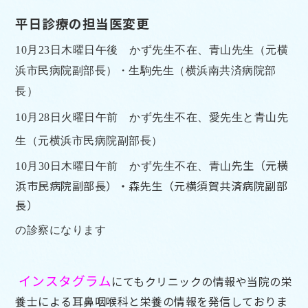
平日診療の担当医変更
10月23日木曜日午後
かず先生不在、
青山
先生（元横
浜市民病院副部長）・生駒先生（横浜南共済病院部
長）
10月28日
火曜日午前 かず先生不在、愛先生と青山
先
生（元横浜市民病院副部長）
先生（元横
10月30日木曜日午前
かず先生不在、
青山
浜市民病院副部長）・森先生（元横須賀共済病院副部
長）
の診察
になります
インスタグラム
にてもクリニックの情報や当院の栄
養士による耳鼻咽喉科と栄養の情報を発信しておりま