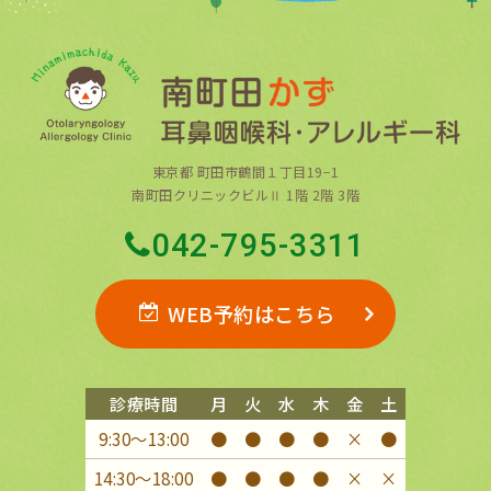
東京都 町田市鶴間１丁目19−1
南町田クリニックビルⅡ 1階 2階 3階
042-795-3311
WEB予約はこちら
診療時間
月
火
水
木
金
土
9:30〜13:00
●
●
●
●
×
●
14:30〜18:00
●
●
●
●
×
×