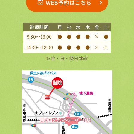
WEB予約はこちら
診療時間
月
火
水
木
金
土
9:30〜13:00
●
●
●
●
×
●
14:30〜18:00
●
●
●
●
×
×
※金・日・祭日休診