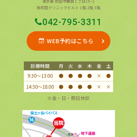
東京都 町田市鶴間１丁目19−1
南町田クリニックビルⅡ 1階 2階 3階
042-795-3311
WEB予約はこちら
診療時間
月
火
水
木
金
土
9:30〜13:00
●
●
●
●
×
●
14:30〜18:00
●
●
●
●
×
×
※金・日・祭日休診