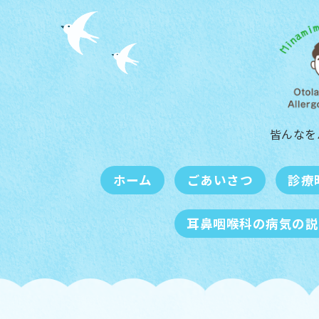
皆んなを
ホーム
ごあいさつ
診療
耳鼻咽喉科の病気の説