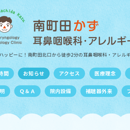
ハッピーに！南町田北口から徒歩2分の
耳鼻咽喉科・アレル
時間
お知らせ
アクセス
医療理念
明
Ｑ＆Ａ
院内設備
補聴器外来