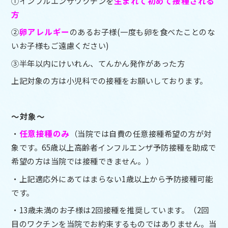
①インフルエンザワクチンを
生まれて初めて接種される
方
②
卵アレルギー
のあるお子様(一度も卵を食べたことのな
いお子様もご遠慮ください)
③半年以内にけいれん、てんかん発作があった方
上記対象の方は小児科での接種をお願いしております。
～対象～
・
任意接種のみ
（当院では自費の任意接種希望の方が対
象です。65歳以上高齢者インフルエンザ予防接種を助成で
希望の方は当院では接種できません。）
・上記適応外にあてはまらない1歳以上から予防接種可能
です。
・13歳未満のお子様は2回接種を推奨しています。（2回
目のワクチンを当院でお約束するものではありません。当