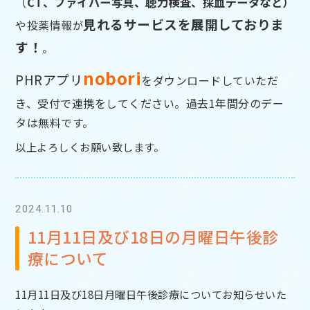
（
CT、ファイバー写真、聴力検査、採血データなど）
見れるサービスを展開しておりま
や投薬情報
が
す！
。
nobor
i
PHRアプリ
をダウンロードしていただ
き、受付で連携をして
ください。過去1年間分のデー
タは無料です。
以上よろしくお願い致します。
2024.11.10
11月11日及び18日の月曜日午後診
療について
11月11日及び18日月曜日午後診療についてお知らせいた