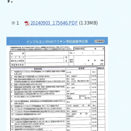
す。
※１
20240903_175646.PDF
(1.33MB)